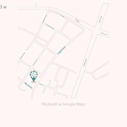
-3 w
Wyświetl w Google Maps