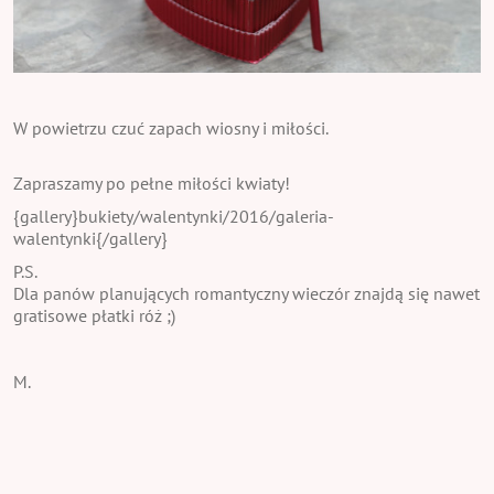
W powietrzu czuć zapach wiosny i miłości.
Zapraszamy po pełne miłości kwiaty!
{gallery}bukiety/walentynki/2016/galeria-
walentynki{/gallery}
P.S.
Dla panów planujących romantyczny wieczór znajdą się nawet
gratisowe płatki róż ;)
M.