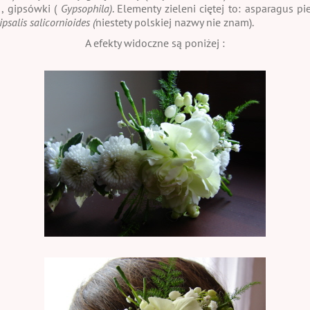
)
, gipsówki (
Gypsophila)
. Elementy zieleni ciętej to: asparagus pie
psalis salicornioides (
niestety polskiej nazwy nie znam).
A efekty widoczne są poniżej :