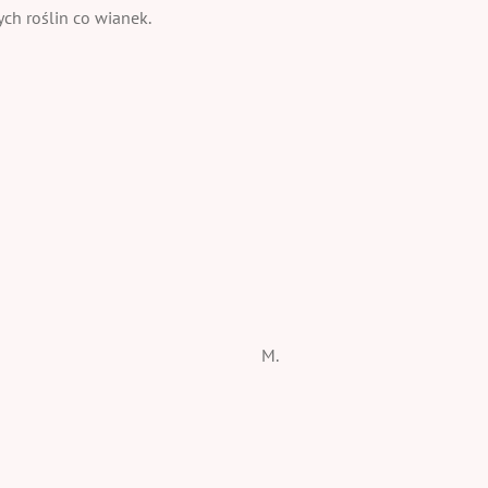
ch roślin co wianek.
M.