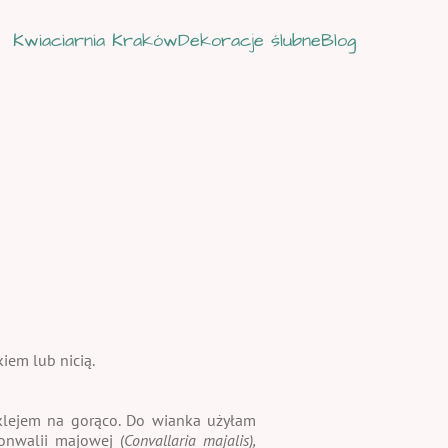
Kwiaciarnia Kraków
Dekoracje ślubne
Blog
iem lub nicią.
 klejem na gorąco. Do wianka użyłam
onwalii majowej (
Convallaria majalis),