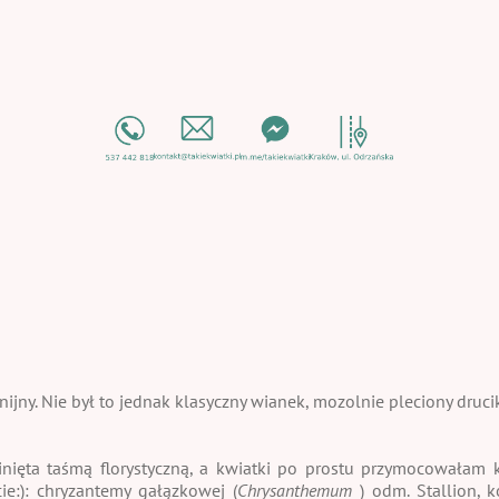
y
jny. Nie był to jednak klasyczny wianek, mozolnie pleciony drucik
nięta taśmą florystyczną, a kwiatki po prostu przymocowałam
ie:): chryzantemy gałązkowej (
Chrysanthemum
) odm. Stallion, k