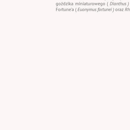
goździka miniaturowego (
Dianthus 
Fortune'a (
Euonymus fortunei )
oraz
Rhi