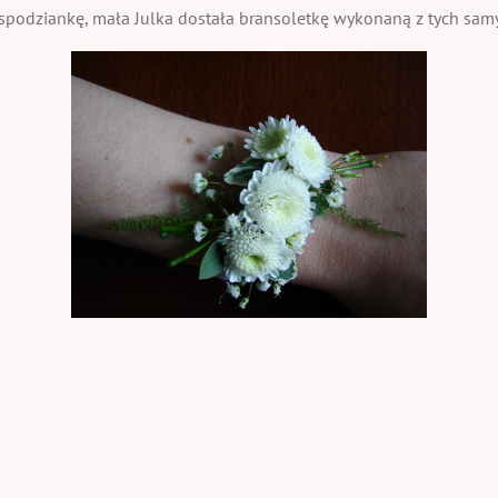
podziankę, mała Julka dostała bransoletkę wykonaną z tych samy