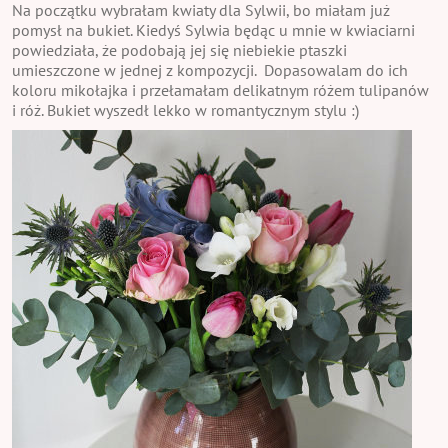
Na początku wybrałam kwiaty dla Sylwii, bo miałam już
pomysł na bukiet. Kiedyś Sylwia będąc u mnie w kwiaciarni
powiedziała, że podobają jej się niebiekie ptaszki
umieszczone w jednej z kompozycji. Dopasowalam do ich
koloru mikołajka i przełamałam delikatnym różem tulipanów
i róż. Bukiet wyszedł lekko w romantycznym stylu :)