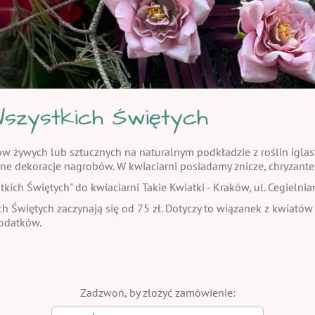
szystkich Świętych
żywych lub sztucznych na naturalnym podkładzie z roślin iglasty
ne dekoracje nagrobów. W kwiaciarni posiadamy znicze, chryzante
ch Świętych" do kwiaciarni Takie Kwiatki - Kraków, ul. Cegielnia
h Świętych zaczynają się od 75 zł. Dotyczy to wiązanek z kwiatów
dodatków.
Zadzwoń, by złożyć zamówienie: