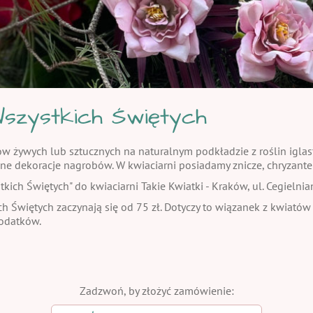
szystkich Świętych
żywych lub sztucznych na naturalnym podkładzie z roślin iglasty
ne dekoracje nagrobów. W kwiaciarni posiadamy znicze, chryzante
ch Świętych" do kwiaciarni Takie Kwiatki - Kraków, ul. Cegielnia
h Świętych zaczynają się od 75 zł. Dotyczy to wiązanek z kwiatów
dodatków.
Zadzwoń, by złożyć zamówienie: