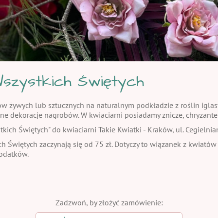
szystkich Świętych
żywych lub sztucznych na naturalnym podkładzie z roślin iglasty
ne dekoracje nagrobów. W kwiaciarni posiadamy znicze, chryzante
ch Świętych" do kwiaciarni Takie Kwiatki - Kraków, ul. Cegielnia
h Świętych zaczynają się od 75 zł. Dotyczy to wiązanek z kwiatów
dodatków.
Zadzwoń, by złożyć zamówienie: