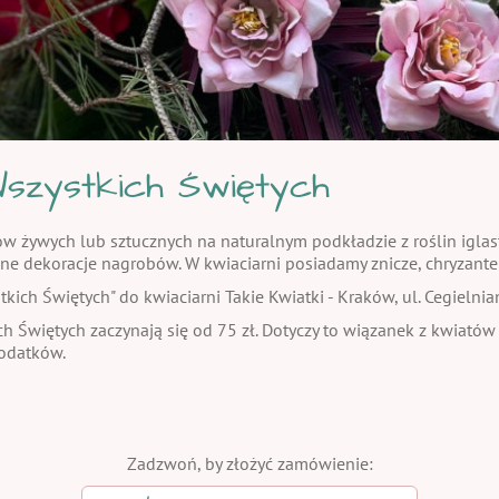
szystkich Świętych
żywych lub sztucznych na naturalnym podkładzie z roślin iglasty
ne dekoracje nagrobów. W kwiaciarni posiadamy znicze, chryzante
ch Świętych" do kwiaciarni Takie Kwiatki - Kraków, ul. Cegielnia
h Świętych zaczynają się od 75 zł. Dotyczy to wiązanek z kwiatów
dodatków.
Zadzwoń, by złożyć zamówienie: