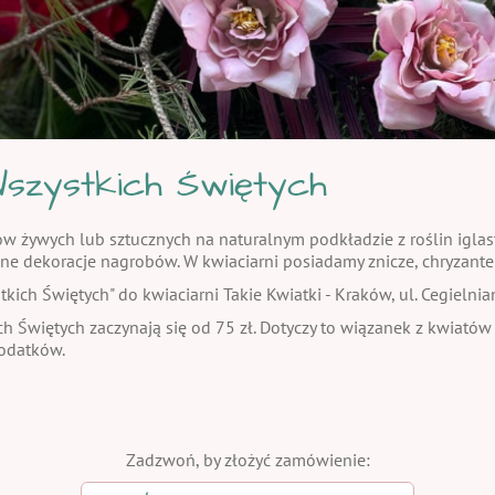
szystkich Świętych
żywych lub sztucznych na naturalnym podkładzie z roślin iglasty
ne dekoracje nagrobów. W kwiaciarni posiadamy znicze, chryzante
ch Świętych" do kwiaciarni Takie Kwiatki - Kraków, ul. Cegielnia
h Świętych zaczynają się od 75 zł. Dotyczy to wiązanek z kwiatów
dodatków.
Zadzwoń, by złożyć zamówienie: