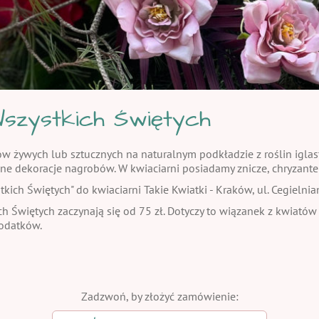
szystkich Świętych
żywych lub sztucznych na naturalnym podkładzie z roślin iglasty
ne dekoracje nagrobów. W kwiaciarni posiadamy znicze, chryzante
ch Świętych" do kwiaciarni Takie Kwiatki - Kraków, ul. Cegielnia
h Świętych zaczynają się od 75 zł. Dotyczy to wiązanek z kwiatów
dodatków.
Zadzwoń, by złożyć zamówienie: