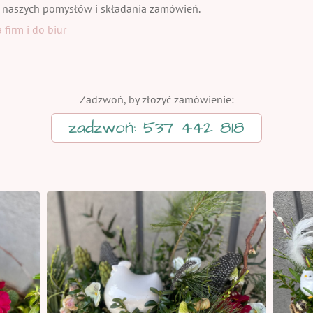
 naszych pomysłów i składania zamówień.
firm i do biur
Zadzwoń, by złożyć zamówienie:
zadzwoń: 537 442 818