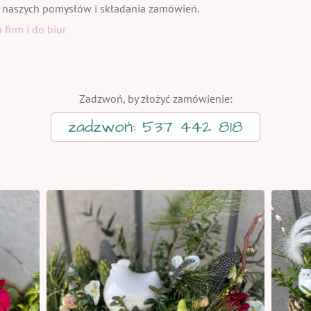
 naszych pomysłów i składania zamówień.
firm i do biur
Zadzwoń, by złożyć zamówienie:
zadzwoń: 537 442 818