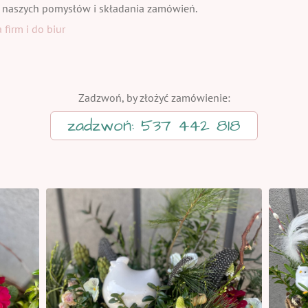
 naszych pomysłów i składania zamówień.
firm i do biur
Zadzwoń, by złożyć zamówienie:
zadzwoń: 537 442 818