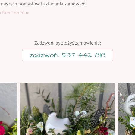
 naszych pomysłów i składania zamówień.
firm i do biur
Zadzwoń, by złożyć zamówienie:
zadzwoń: 537 442 818