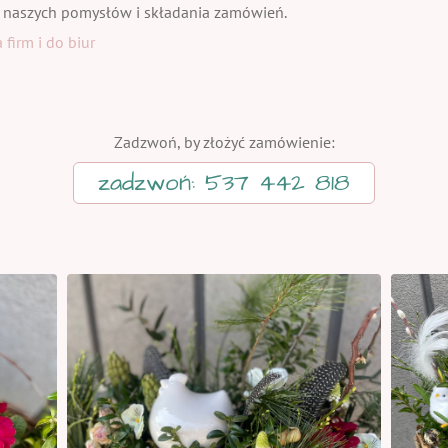
 naszych pomysłów i składania zamówień.
firm i do biur
Zadzwoń, by złożyć zamówienie:
zadzwoń: 537 442 818