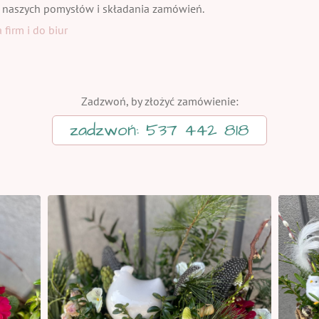
 naszych pomysłów i składania zamówień.
firm i do biur
Zadzwoń, by złożyć zamówienie:
zadzwoń: 537 442 818