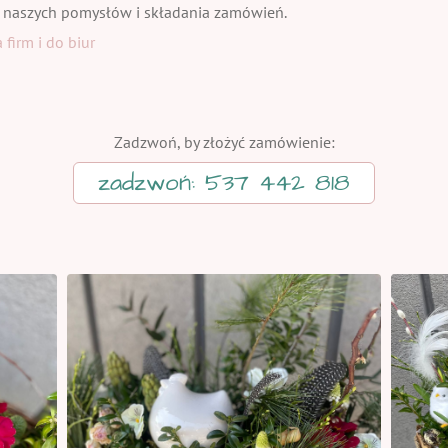
 naszych pomysłów i składania zamówień.
firm i do biur
Zadzwoń, by złożyć zamówienie:
zadzwoń: 537 442 818