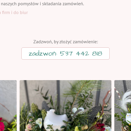
 naszych pomysłów i składania zamówień.
firm i do biur
Zadzwoń, by złożyć zamówienie:
zadzwoń: 537 442 818