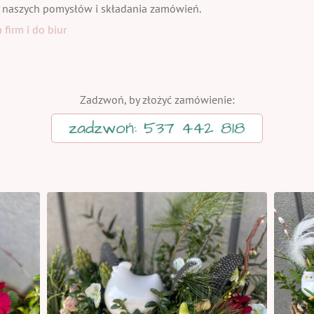
 naszych pomysłów i składania zamówień.
firm i do biur
Zadzwoń, by złożyć zamówienie:
zadzwoń: 537 442 818