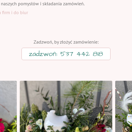
 naszych pomysłów i składania zamówień.
firm i do biur
Zadzwoń, by złożyć zamówienie:
zadzwoń: 537 442 818