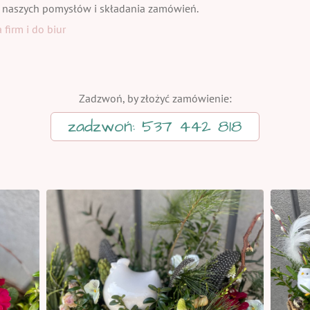
 naszych pomysłów i składania zamówień.
firm i do biur
Zadzwoń, by złożyć zamówienie:
zadzwoń: 537 442 818