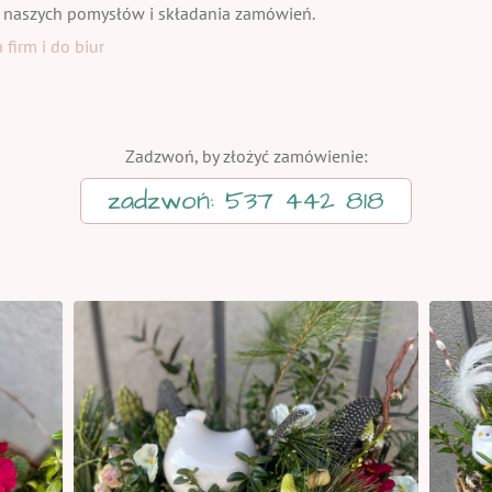
 naszych pomysłów i składania zamówień.
firm i do biur
Zadzwoń, by złożyć zamówienie:
zadzwoń: 537 442 818