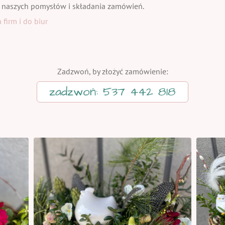
 naszych pomysłów i składania zamówień.
firm i do biur
Zadzwoń, by złożyć zamówienie:
zadzwoń: 537 442 818