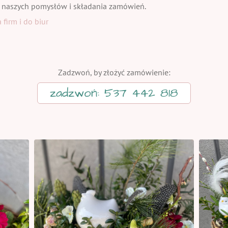
 naszych pomysłów i składania zamówień.
firm i do biur
Zadzwoń, by złożyć zamówienie:
zadzwoń: 537 442 818