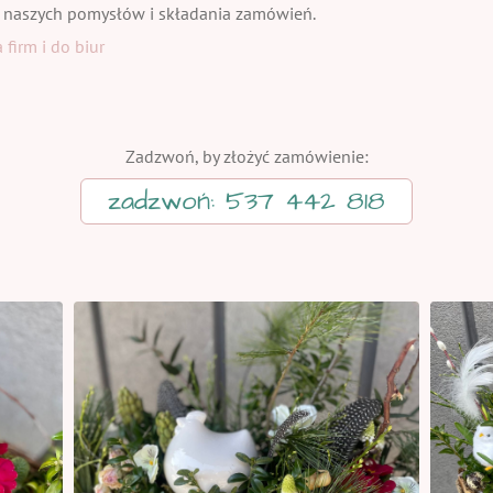
 naszych pomysłów i składania zamówień.
firm i do biur
Zadzwoń, by złożyć zamówienie:
zadzwoń: 537 442 818