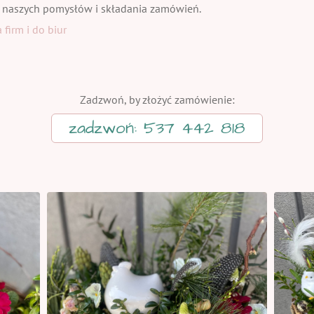
 naszych pomysłów i składania zamówień.
firm i do biur
Zadzwoń, by złożyć zamówienie:
zadzwoń: 537 442 818