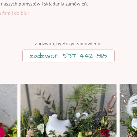
 naszych pomysłów i składania zamówień.
firm i do biur
Zadzwoń, by złożyć zamówienie:
zadzwoń: 537 442 818