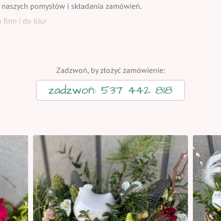
 naszych pomysłów i składania zamówień.
firm i do biur
Zadzwoń, by złożyć zamówienie:
zadzwoń: 537 442 818