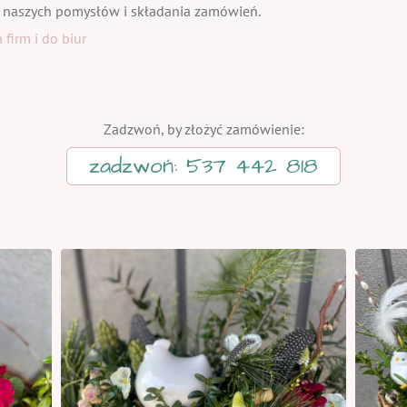
 naszych pomysłów i składania zamówień.
firm i do biur
Zadzwoń, by złożyć zamówienie:
zadzwoń: 537 442 818