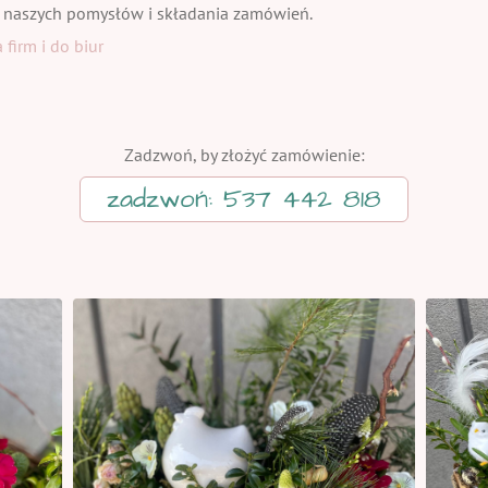
 naszych pomysłów i składania zamówień.
firm i do biur
Zadzwoń, by złożyć zamówienie:
zadzwoń: 537 442 818