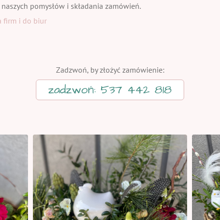
 naszych pomysłów i składania zamówień.
firm i do biur
Zadzwoń, by złożyć zamówienie:
zadzwoń: 537 442 818