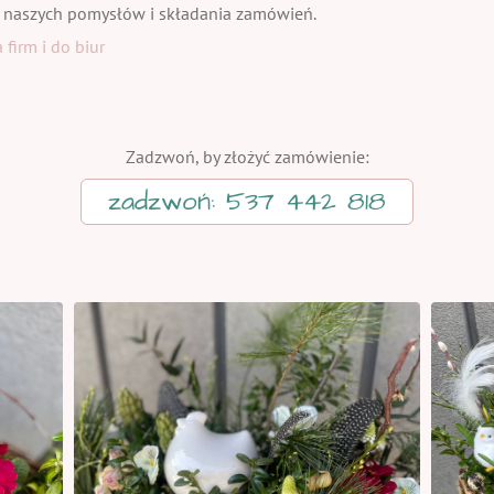
 naszych pomysłów i składania zamówień.
firm i do biur
Zadzwoń, by złożyć zamówienie:
zadzwoń: 537 442 818