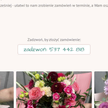
eśniej - ułatwi to nam zrobienie zamówień w terminie, a Wam oszc
Zadzwoń, by złożyć zamówienie:
zadzwoń: 537 442 818