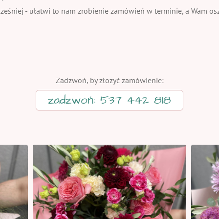
eśniej - ułatwi to nam zrobienie zamówień w terminie, a Wam oszc
Zadzwoń, by złożyć zamówienie:
zadzwoń: 537 442 818