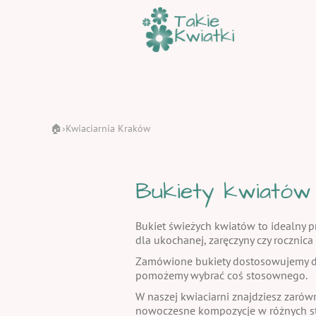
🏠
Kwiaciarnia Kraków
›
Bukiety kwiatów
Bukiet świeżych kwiatów to idealny pr
dla ukochanej, zaręczyny czy rocznic
Zamówione bukiety dostosowujemy do
pomożemy wybrać coś stosownego.
W naszej kwiaciarni znajdziesz zarów
nowoczesne kompozycje w różnych st