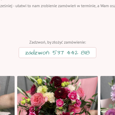
eśniej - ułatwi to nam zrobienie zamówień w terminie, a Wam oszc
Zadzwoń, by złożyć zamówienie:
zadzwoń: 537 442 818