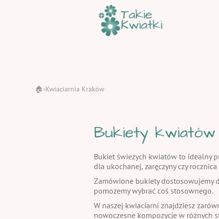
🏠
Kwiaciarnia Kraków
›
Bukiety kwiatów
Bukiet świeżych kwiatów to idealny pr
dla ukochanej, zaręczyny czy rocznic
Zamówione bukiety dostosowujemy do
pomożemy wybrać coś stosownego.
W naszej kwiaciarni znajdziesz zarów
nowoczesne kompozycje w różnych st