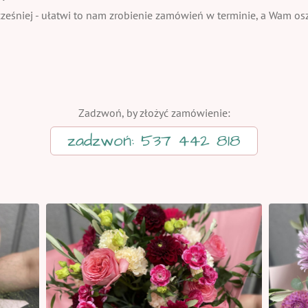
eśniej - ułatwi to nam zrobienie zamówień w terminie, a Wam oszc
Zadzwoń, by złożyć zamówienie:
zadzwoń: 537 442 818