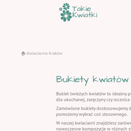
🏠
Kwiaciarnia Kraków
›
Bukiety kwiatów
Bukiet świeżych kwiatów to idealny pr
dla ukochanej, zaręczyny czy rocznic
Zamówione bukiety dostosowujemy do
pomożemy wybrać coś stosownego.
W naszej kwiaciarni znajdziesz zarów
nowoczesne kompozycje w różnych st