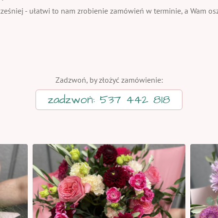
eśniej - ułatwi to nam zrobienie zamówień w terminie, a Wam oszc
Zadzwoń, by złożyć zamówienie:
zadzwoń: 537 442 818