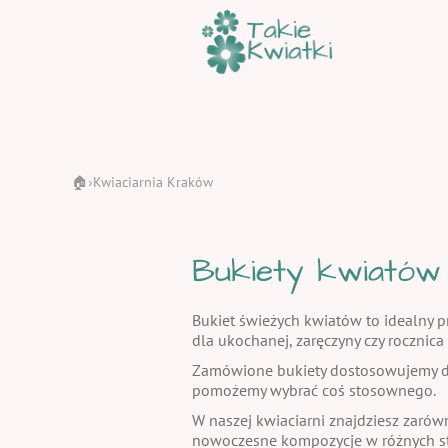
🏠
Kwiaciarnia Kraków
›
Bukiety kwiatów
Bukiet świeżych kwiatów to idealny pr
dla ukochanej, zaręczyny czy rocznic
Zamówione bukiety dostosowujemy do
pomożemy wybrać coś stosownego.
W naszej kwiaciarni znajdziesz zarów
nowoczesne kompozycje w różnych st