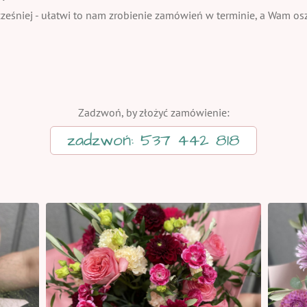
eśniej - ułatwi to nam zrobienie zamówień w terminie, a Wam oszc
Zadzwoń, by złożyć zamówienie:
zadzwoń: 537 442 818