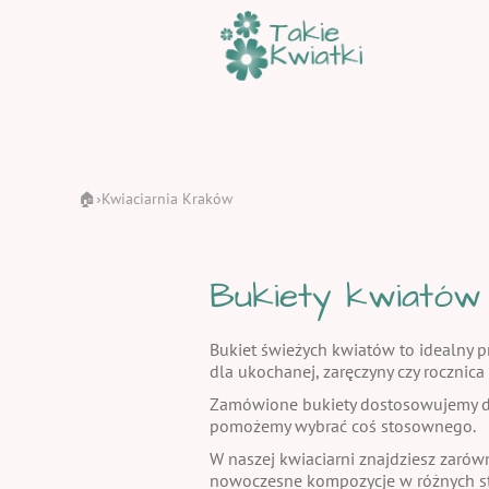
🏠
Kwiaciarnia Kraków
›
Bukiety kwiatów
Bukiet świeżych kwiatów to idealny pr
dla ukochanej, zaręczyny czy rocznic
Zamówione bukiety dostosowujemy do
pomożemy wybrać coś stosownego.
W naszej kwiaciarni znajdziesz zarów
nowoczesne kompozycje w różnych st