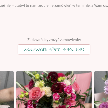
eśniej - ułatwi to nam zrobienie zamówień w terminie, a Wam oszc
Zadzwoń, by złożyć zamówienie:
zadzwoń: 537 442 818