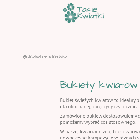
🏠
Kwiaciarnia Kraków
›
Bukiety kwiatów
Bukiet świeżych kwiatów to idealny pr
dla ukochanej, zaręczyny czy rocznic
Zamówione bukiety dostosowujemy do
pomożemy wybrać coś stosownego.
W naszej kwiaciarni znajdziesz zarów
nowoczesne kompozycje w różnych st