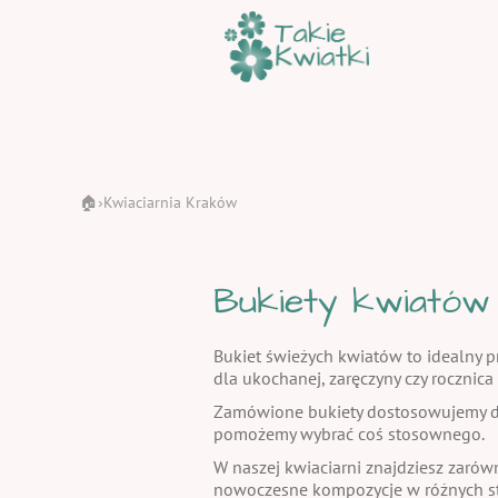
🏠
Kwiaciarnia Kraków
›
Bukiety kwiatów
Bukiet świeżych kwiatów to idealny pr
dla ukochanej, zaręczyny czy rocznic
Zamówione bukiety dostosowujemy do
pomożemy wybrać coś stosownego.
W naszej kwiaciarni znajdziesz zarów
nowoczesne kompozycje w różnych st