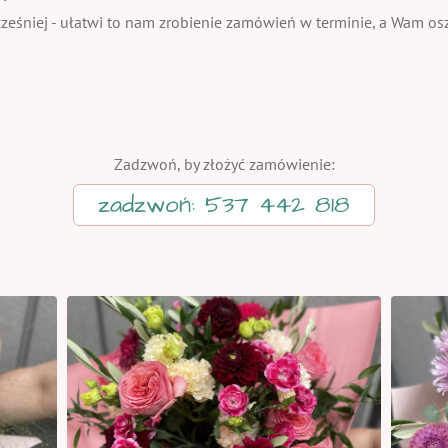
eśniej - ułatwi to nam zrobienie zamówień w terminie, a Wam oszc
Zadzwoń, by złożyć zamówienie:
zadzwoń: 537 442 818