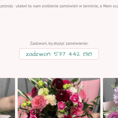
eśniej - ułatwi to nam zrobienie zamówień w terminie, a Wam oszc
Zadzwoń, by złożyć zamówienie:
zadzwoń: 537 442 818