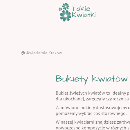
🏠
Kwiaciarnia Kraków
›
Bukiety kwiatów
Bukiet świeżych kwiatów to idealny pr
dla ukochanej, zaręczyny czy rocznic
Zamówione bukiety dostosowujemy do
pomożemy wybrać coś stosownego.
W naszej kwiaciarni znajdziesz zarów
nowoczesne kompozycje w różnych st