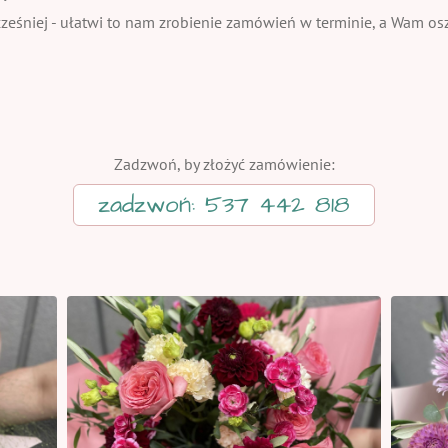
eśniej - ułatwi to nam zrobienie zamówień w terminie, a Wam oszc
Zadzwoń, by złożyć zamówienie:
zadzwoń: 537 442 818