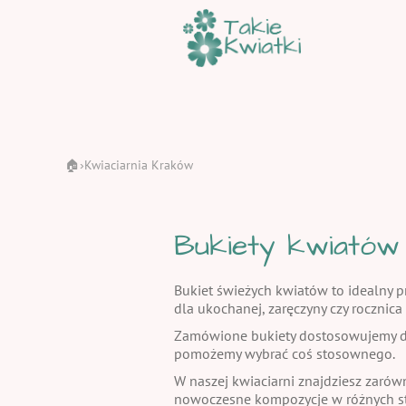
🏠
Kwiaciarnia Kraków
›
Bukiety kwiatów
Bukiet świeżych kwiatów to idealny pr
dla ukochanej, zaręczyny czy rocznic
Zamówione bukiety dostosowujemy do
pomożemy wybrać coś stosownego.
W naszej kwiaciarni znajdziesz zarów
nowoczesne kompozycje w różnych st