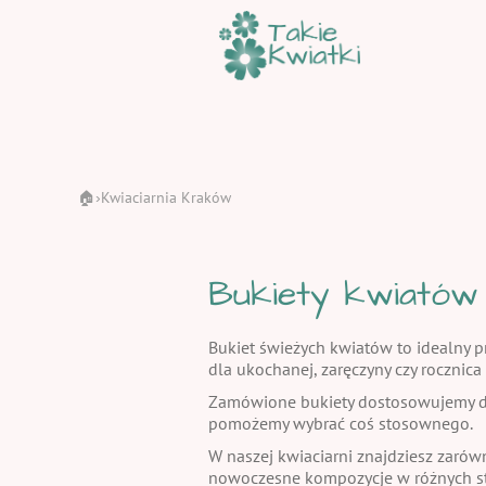
🏠
Kwiaciarnia Kraków
›
Bukiety kwiatów
Bukiet świeżych kwiatów to idealny pr
dla ukochanej, zaręczyny czy rocznic
Zamówione bukiety dostosowujemy do
pomożemy wybrać coś stosownego.
W naszej kwiaciarni znajdziesz zarów
nowoczesne kompozycje w różnych st