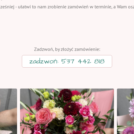
eśniej - ułatwi to nam zrobienie zamówień w terminie, a Wam oszc
Zadzwoń, by złożyć zamówienie:
zadzwoń: 537 442 818