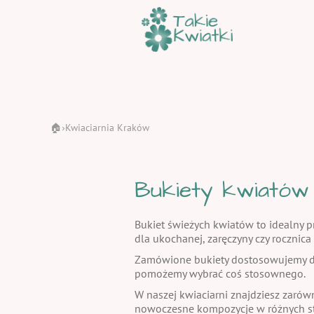
🏠
Kwiaciarnia Kraków
›
Bukiety kwiatów
Bukiet świeżych kwiatów to idealny pr
dla ukochanej, zaręczyny czy rocznic
Zamówione bukiety dostosowujemy do
pomożemy wybrać coś stosownego.
W naszej kwiaciarni znajdziesz zarów
nowoczesne kompozycje w różnych st