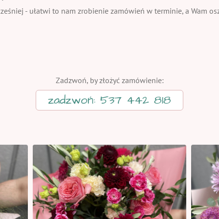
eśniej - ułatwi to nam zrobienie zamówień w terminie, a Wam oszc
Zadzwoń, by złożyć zamówienie:
zadzwoń: 537 442 818