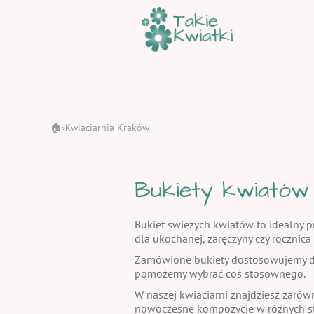
🏠
Kwiaciarnia Kraków
›
Bukiety kwiatów
Bukiet świeżych kwiatów to idealny pr
dla ukochanej, zaręczyny czy rocznic
Zamówione bukiety dostosowujemy do
pomożemy wybrać coś stosownego.
W naszej kwiaciarni znajdziesz zarów
nowoczesne kompozycje w różnych st