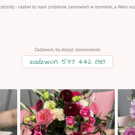
eśniej - ułatwi to nam zrobienie zamówień w terminie, a Wam oszc
Zadzwoń, by złożyć zamówienie:
zadzwoń: 537 442 818