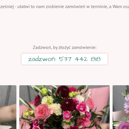
eśniej - ułatwi to nam zrobienie zamówień w terminie, a Wam oszc
Zadzwoń, by złożyć zamówienie:
zadzwoń: 537 442 818