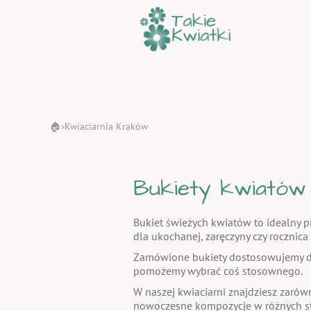
🏠
Kwiaciarnia Kraków
›
Bukiety kwiatów
Bukiet świeżych kwiatów to idealny pr
dla ukochanej, zaręczyny czy rocznic
Zamówione bukiety dostosowujemy do
pomożemy wybrać coś stosownego.
W naszej kwiaciarni znajdziesz zarów
nowoczesne kompozycje w różnych st