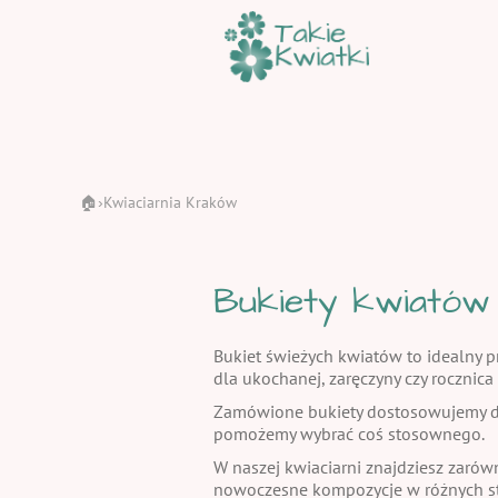
🏠
Kwiaciarnia Kraków
›
Bukiety kwiatów
Bukiet świeżych kwiatów to idealny pr
dla ukochanej, zaręczyny czy rocznic
Zamówione bukiety dostosowujemy do
pomożemy wybrać coś stosownego.
W naszej kwiaciarni znajdziesz zarów
nowoczesne kompozycje w różnych st