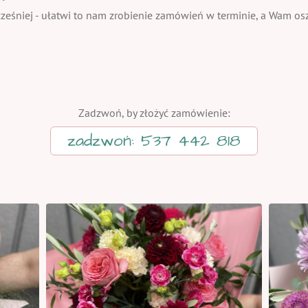
eśniej - ułatwi to nam zrobienie zamówień w terminie, a Wam oszc
Zadzwoń, by złożyć zamówienie:
zadzwoń: 537 442 818