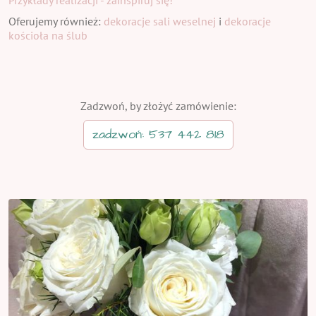
Oferujemy również:
dekoracje sali weselnej
i
dekoracje
kościoła na ślub
Zadzwoń, by złożyć zamówienie:
zadzwoń: 537 442 818