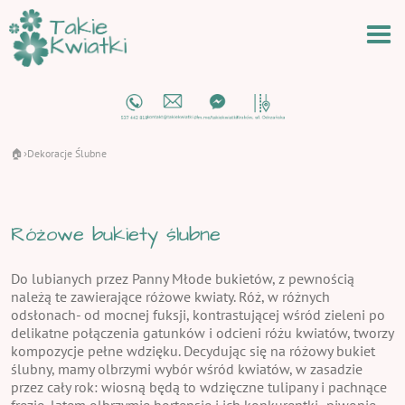
🏠
Dekoracje Ślubne
›
Różowe bukiety ślubne
Do lubianych przez Panny Młode bukietów, z pewnością
należą te zawierające różowe kwiaty. Róż, w różnych
odsłonach- od mocnej fuksji, kontrastującej wśród zieleni po
delikatne połączenia gatunków i odcieni różu kwiatów, tworzy
kompozycje pełne wdzięku. Decydując się na różowy bukiet
ślubny, mamy olbrzymi wybór wśród kwiatów, w zasadzie
przez cały rok: wiosną będą to wdzięczne tulipany i pachnące
frezje, latem olbrzymie hortensje i ich konkurentki- piwonie,