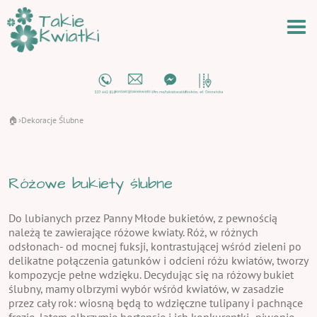
🏠
Dekoracje Ślubne
›
Różowe bukiety ślubne
Do lubianych przez Panny Młode bukietów, z pewnością
należą te zawierające różowe kwiaty. Róż, w różnych
odsłonach- od mocnej fuksji, kontrastującej wśród zieleni po
delikatne połączenia gatunków i odcieni różu kwiatów, tworzy
kompozycje pełne wdzięku. Decydując się na różowy bukiet
ślubny, mamy olbrzymi wybór wśród kwiatów, w zasadzie
przez cały rok: wiosną będą to wdzięczne tulipany i pachnące
frezje, latem olbrzymie hortensje i ich konkurentki- piwonie,